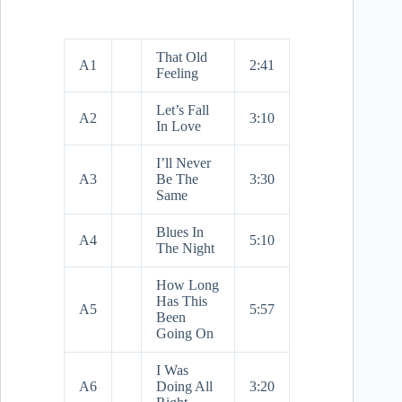
That Old
A1
2:41
Feeling
Let’s Fall
A2
3:10
In Love
I’ll Never
A3
Be The
3:30
Same
Blues In
A4
5:10
The Night
How Long
Has This
A5
5:57
Been
Going On
I Was
A6
Doing All
3:20