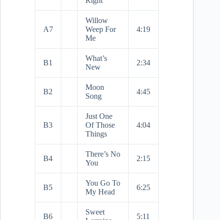
Right
Willow
A7
Weep For
4:19
Me
What’s
B1
2:34
New
Moon
B2
4:45
Song
Just One
B3
Of Those
4:04
Things
There’s No
B4
2:15
You
You Go To
B5
6:25
My Head
Sweet
B6
5:11