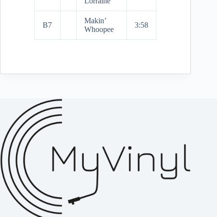
Lorraine
Makin’
B7
3:58
Whoopee