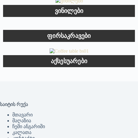
ა
0
ვინილები
,
5
-
დ
ა
ნ
ფირსაკრავები
აქსესუარები
საიტის რუქა
მთავარი
მაღაზია
ჩემი ანგარიში
კალათა