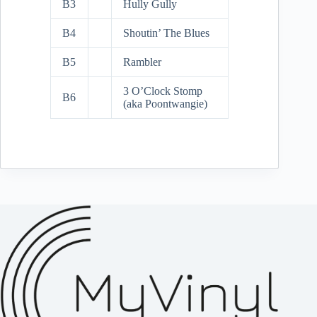
B3
Hully Gully
B4
Shoutin’ The Blues
B5
Rambler
3 O’Clock Stomp
B6
(aka Poontwangie)