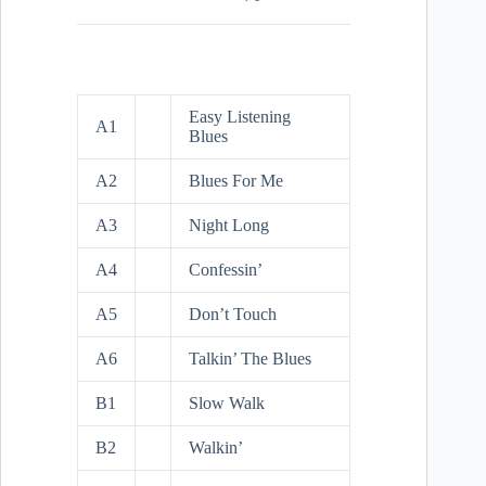
Easy Listening
A1
Blues
A2
Blues For Me
A3
Night Long
A4
Confessin’
A5
Don’t Touch
A6
Talkin’ The Blues
B1
Slow Walk
B2
Walkin’