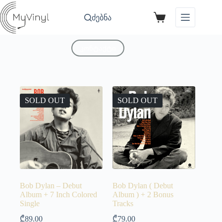
ძებნა
კონტაქტი
SOLD OUT
SOLD OUT
Bob Dylan – Debut
Bob Dylan ( Debut
Album + 7 Inch Colored
Album ) + 2 Bonus
Single
Tracks
₾
89.00
₾
79.00