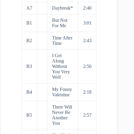
A7
Daybreak*
2:40
But Not
B1
3:01
For Me
Time After
B2
2:43
Time
I Get
Along
B3
Without
2:56
You Very
Well
My Funny
B4
2:18
Valentine
There Will
Never Be
B5
2:57
Another
You