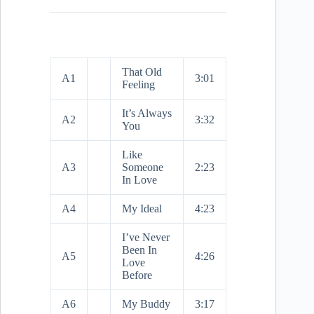
That Old
A1
3:01
Feeling
It’s Always
A2
3:32
You
Like
A3
Someone
2:23
In Love
A4
My Ideal
4:23
I’ve Never
Been In
A5
4:26
Love
Before
A6
My Buddy
3:17