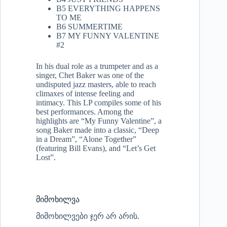
B5 EVERYTHING HAPPENS
TO ME
B6 SUMMERTIME
B7 MY FUNNY VALENTINE
#2
In his dual role as a trumpeter and as a
singer, Chet Baker was one of the
undisputed jazz masters, able to reach
climaxes of intense feeling and
intimacy. This LP compiles some of his
best performances. Among the
highlights are “My Funny Valentine”, a
song Baker made into a classic, “Deep
in a Dream”, “Alone Together”
(featuring Bill Evans), and “Let’s Get
Lost”.
მიმოხილვა
მიმოხილვები ჯერ არ არის.