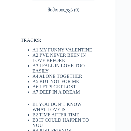
მიმოხილვა (0)
TRACKS:
A1 MY FUNNY VALENTINE
A2 I’VE NEVER BEEN IN
LOVE BEFORE
A3 I FALL IN LOVE TOO
EASILY
A4 ALONE TOGETHER
A5 BUT NOT FOR ME
A6 LET’S GET LOST
A7 DEEP IN A DREAM
B1 YOU DON’T KNOW
WHAT LOVE IS
B2 TIME AFTER TIME
B3 IT COULD HAPPEN TO
YOU
B4 JUST FRIENDS