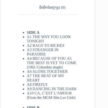
მიმოხილვა (0)
SIDE A
A1 THE WAY YOU LOOK
TONIGHT
A2 RAGS TO RICHES
A3 STRANGER IN
PARADISE
A4 BECAUSE OF YOU A5
THE BEST IS YET TO COME
[1961 Columbia single]
A6 ALONE TOGETHER
A7 THE BEAT OF MY
HEART
A8 FIREFLY
A9 DANCING IN THE DARK
A10 CA, C’EST L’AMOUR
[From the MGM film Les Girls]
SIDE B