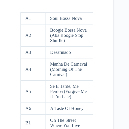
A1
Soul Bossa Nova
Boogie Bossa Nova
A2
(Aka Boogie Stop
Shuffle)
A3
Desafinado
Manha De Carnaval
A4
(Morning Of The
Carnival)
Se E Tarde, Me
A5
Perdoa (Forgive Me
If I’m Late)
A6
A Taste Of Honey
On The Street
B1
Where You Live