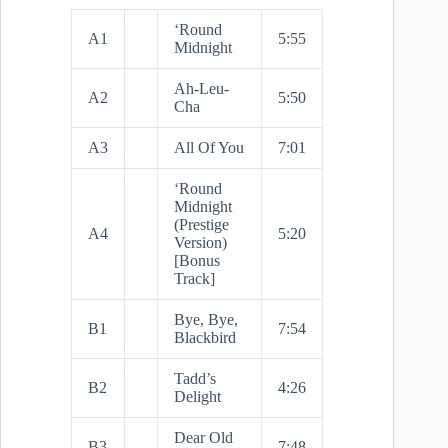
‘Round
A1
5:55
Midnight
Ah-Leu-
A2
5:50
Cha
A3
All Of You
7:01
‘Round
Midnight
(Prestige
A4
5:20
Version)
[Bonus
Track]
Bye, Bye,
B1
7:54
Blackbird
Tadd’s
B2
4:26
Delight
Dear Old
B3
7:48