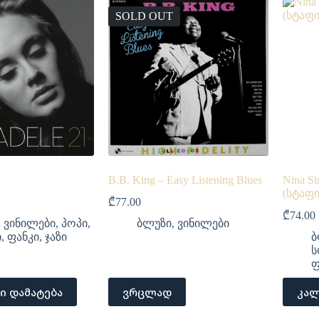
SOLD OUT
B.B. King – Easy Listening Blues
Nina Si
(სტაფ
₾
77.00
₾
74.00
,
ვინილები
,
პოპი
,
ბლუზი
,
ვინილები
ი
,
ფანკი
,
ჯაზი
ბ
ს
ფ
ი დამატება
ვრცლად
კალ