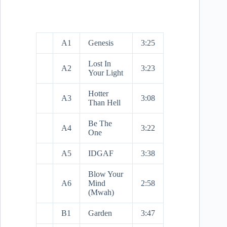
A1
Genesis
3:25
Lost In
A2
3:23
Your Light
Hotter
A3
3:08
Than Hell
Be The
A4
3:22
One
A5
IDGAF
3:38
Blow Your
A6
Mind
2:58
(Mwah)
B1
Garden
3:47