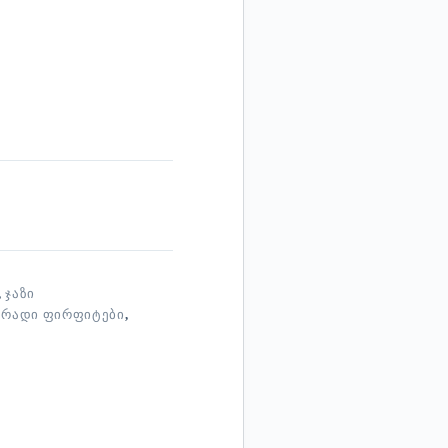
,
ᲯᲐᲖᲘ
ᲠᲐᲓᲘ ᲤᲘᲠᲤᲘᲢᲔᲑᲘ
,