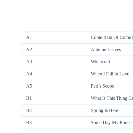
A1
Come Rain Or Come 
A2
Autumn Leaves
A3
Witchcraft
A4
When I Fall In Love
A5
Peri’s Scope
B1
What Is This Thing C
B2
Spring Is Here
B3
Some Day My Prince 