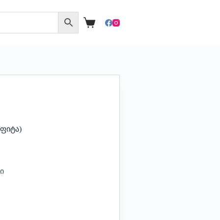
ირფიტა)
ი