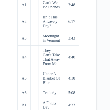
Can’t We
A1
3:48
Be Friends
Isn’t This
A2
A Lovely
6:17
Day?
Moonlight
A3
3:43
in Vermont
They
Can’t Take
A4
4:40
That Away
From Me
Under A
A5
Blanket Of
4:18
Blue
A6
Tenderly
5:08
A Foggy
B1
4:33
Day