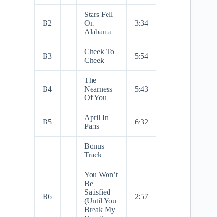
Stars Fell
B2
On
3:34
Alabama
Cheek To
B3
5:54
Cheek
The
B4
Nearness
5:43
Of You
April In
B5
6:32
Paris
Bonus
Track
You Won’t
Be
Satisfied
B6
2:57
(Until You
Break My