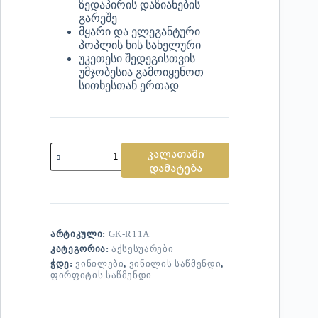
ზედაპირის დაზიანების
გარეშე
მყარი და ელეგანტური
პოპლის ხის სახელური
უკეთესი შედეგისთვის
უმჯობესია გამოიყენოთ
სითხესთან ერთად
კალათაში
დამატება
ᲐᲠᲢᲘᲙᲣᲚᲘ:
GK-R11A
ᲙᲐᲢᲔᲒᲝᲠᲘᲐ:
ᲐᲥᲡᲔᲡᲣᲐᲠᲔᲑᲘ
ᲭᲓᲔ:
ᲕᲘᲜᲘᲚᲔᲑᲘ
,
ᲕᲘᲜᲘᲚᲘᲡ ᲡᲐᲬᲛᲔᲜᲓᲘ
,
ᲤᲘᲠᲤᲘᲢᲘᲡ ᲡᲐᲬᲛᲔᲜᲓᲘ