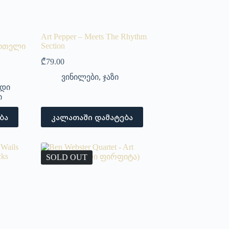
Art Pepper – Meets The Rhythm
Section
(წითელი
₾
79.00
ვინილები
,
ჯაზი
დი
ი
ბა
კალათაში დამატება
SOLD OUT