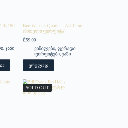
ails 180
Ben Webster Quartet – Art Tatum
(წითელი ფირფიტა)
₾
59.00
ლი
,
ჯაზი
ვინილები
,
ფერადი
ფირფიტები
,
ჯაზი
ბა
ვრცლად
SOLD OUT