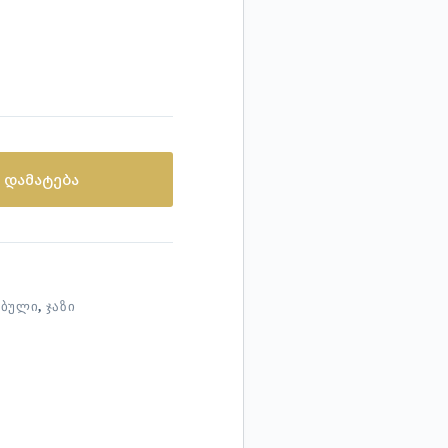
 დამატება
ᲔᲑᲣᲚᲘ
,
ᲯᲐᲖᲘ