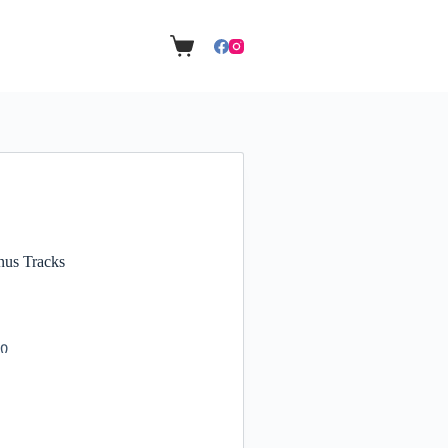
nus Tracks
ი