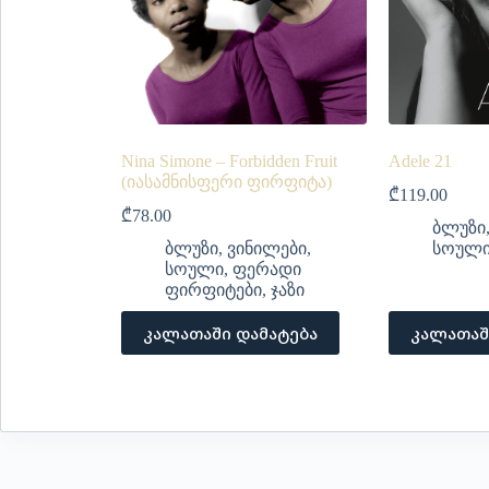
Nina Simone – Forbidden Fruit
Adele 21
(იასამნისფერი ფირფიტა)
₾
119.00
₾
78.00
ბლუზი
ბლუზი
,
ვინილები
,
სოულ
სოული
,
ფერადი
ფირფიტები
,
ჯაზი
კალათაში დამატება
კალათაშ