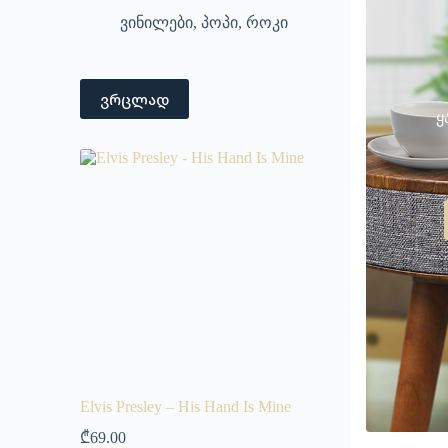
ვინილები
,
პოპი
,
როკი
ვრცლად
ყ
Elvis Presley – His Hand Is Mine
₾
69.00