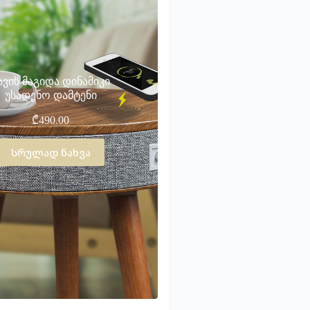
ავის მაგიდა დინამიკი
უსადენო დამტენი
₾
490.00
სრულად ნახვა