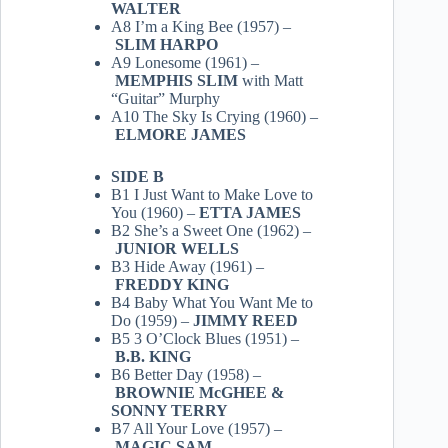
WALTER
A8 I’m a King Bee (1957) –
SLIM HARPO
A9 Lonesome (1961) –
MEMPHIS SLIM
with Matt
“Guitar” Murphy
A10 The Sky Is Crying (1960) –
ELMORE JAMES
SIDE B
B1 I Just Want to Make Love to
You (1960) –
ETTA JAMES
B2 She’s a Sweet One (1962) –
JUNIOR WELLS
B3 Hide Away (1961) –
FREDDY KING
B4 Baby What You Want Me to
Do (1959) –
JIMMY REED
B5 3 O’Clock Blues (1951) –
B.B. KING
B6 Better Day (1958) –
BROWNIE McGHEE &
SONNY TERRY
B7 All Your Love (1957) –
MAGIC SAM