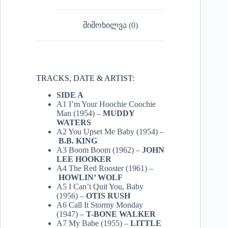
მიმოხილვა (0)
TRACKS, DATE & ARTIST:
SIDE A
A1 I’m Your Hoochie Coochie
Man (1954) –
MUDDY
WATERS
A2 You Upset Me Baby (1954) –
B.B. KING
A3 Boom Boom (1962) –
JOHN
LEE HOOKER
A4 The Red Rooster (1961) –
HOWLIN’ WOLF
A5 I Can’t Quit You, Baby
(1956) –
OTIS RUSH
A6 Call It Stormy Monday
(1947) –
T-BONE WALKER
A7 My Babe (1955) –
LITTLE