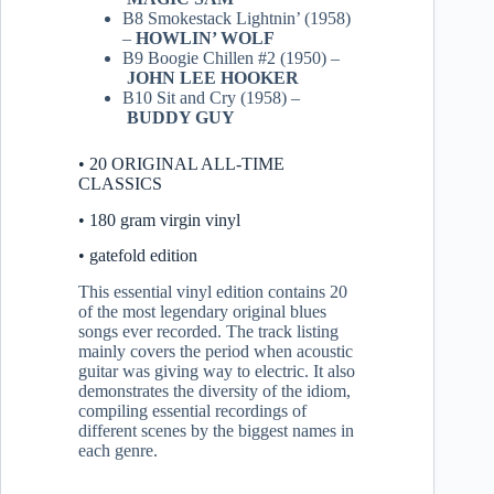
B8 Smokestack Lightnin’ (1958)
–
HOWLIN’ WOLF
B9 Boogie Chillen #2 (1950) –
JOHN LEE HOOKER
B10 Sit and Cry (1958) –
BUDDY GUY
• 20 ORIGINAL ALL-TIME
CLASSICS
• 180 gram virgin vinyl
• gatefold edition
This essential vinyl edition contains 20
of the most legendary original blues
songs ever recorded. The track listing
mainly covers the period when acoustic
guitar was giving way to electric. It also
demonstrates the diversity of the idiom,
compiling essential recordings of
different scenes by the biggest names in
each genre.