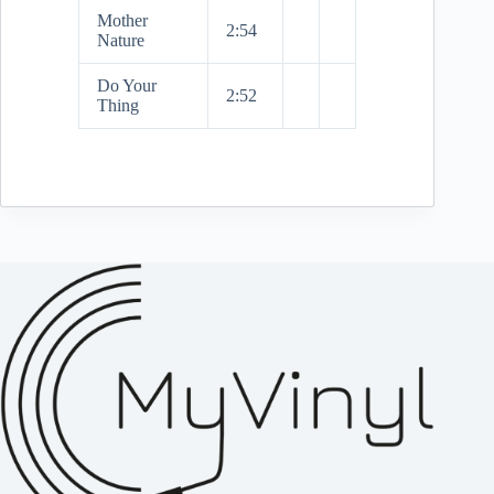
Mother
2:54
Nature
Do Your
2:52
Thing