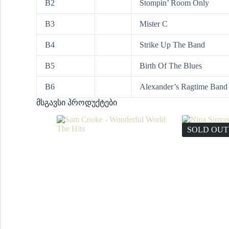
B2
Stompin’ Room Only
B3
Mister C
B4
Strike Up The Band
B5
Birth Of The Blues
B6
Alexander’s Ragtime Band
მსგავსი პროდუქტები
SOLD OUT