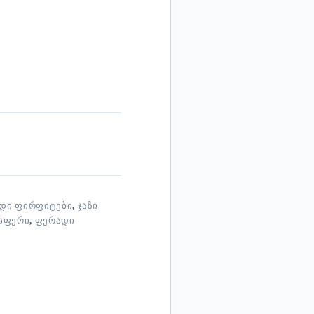
ᲓᲘ ᲤᲘᲠᲤᲘᲢᲔᲑᲘ
,
ᲯᲐᲖᲘ
ᲡᲤᲔᲠᲘ
,
ᲤᲔᲠᲐᲓᲘ