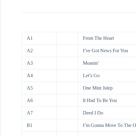
A1
From The Heart
A2
I’ve Got News For You
A3
Moanin’
A4
Let’s Go
A5
One Mint Julep
A6
It Had To Be You
A7
Deed I Do
B1
I’m Gonna Move To The Ou