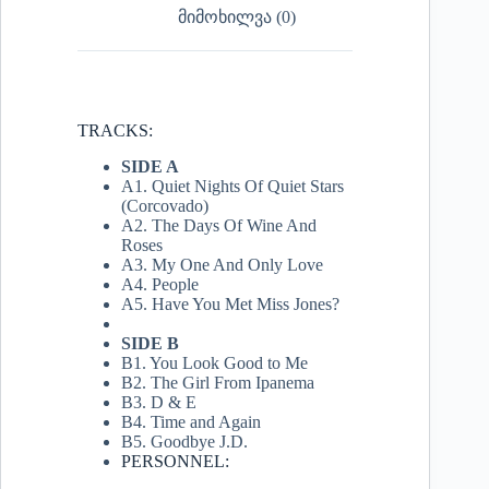
მიმოხილვა (0)
TRACKS:
SIDE A
A1. Quiet Nights Of Quiet Stars
(Corcovado)
A2. The Days Of Wine And
Roses
A3. My One And Only Love
A4. People
A5. Have You Met Miss Jones?
SIDE B
B1. You Look Good to Me
B2. The Girl From Ipanema
B3. D & E
B4. Time and Again
B5. Goodbye J.D.
PERSONNEL: