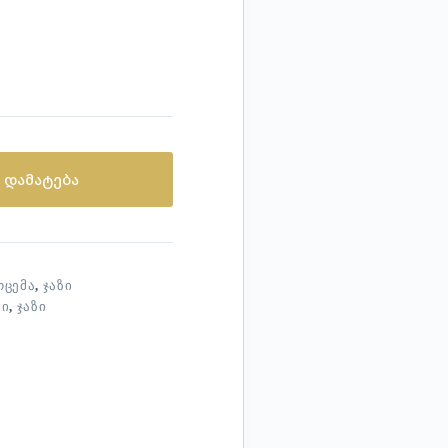
 დამატება
ᲝᲪᲔᲛᲐ
,
ᲯᲐᲖᲘ
ᲑᲘ
,
ᲯᲐᲖᲘ