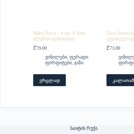
Miles Davis – Kind of Blue
Dave Brubeck
(ლურჯი ფირფიტა)
(ყვითელი ფ
₾
79.00
₾
73.00
ვინილები
,
ფერადი
ვინილ
ფირფიტები
,
ჯაზი
ფირფი
ვრცლად
კალათაშ
საიტის რუქა