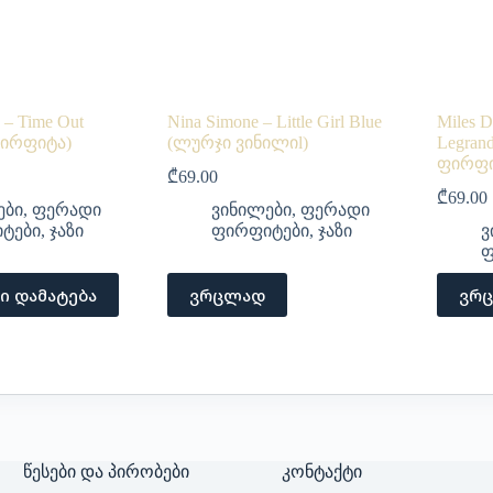
 – Time Out
Nina Simone – Little Girl Blue
Miles D
ირფიტა)
(ლურჯი ვინილიl)
Legran
ფირფი
₾
69.00
₾
69.00
ები
,
ფერადი
ვინილები
,
ფერადი
ტები
,
ჯაზი
ფირფიტები
,
ჯაზი
ვ
ფ
ი დამატება
ვრცლად
ვრ
წესები და პირობები
კონტაქტი