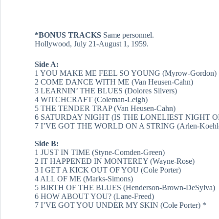
*BONUS TRACKS
Same personnel.
Hollywood, July 21-August 1, 1959.
Side A:
1 YOU MAKE ME FEEL SO YOUNG (Myrow-Gordon)
2 COME DANCE WITH ME (Van Heusen-Cahn)
3 LEARNIN’ THE BLUES (Dolores Silvers)
4 WITCHCRAFT (Coleman-Leigh)
5 THE TENDER TRAP (Van Heusen-Cahn)
6 SATURDAY NIGHT (IS THE LONELIEST NIGHT OF 
7 I’VE GOT THE WORLD ON A STRING (Arlen-Koehle
Side B:
1 JUST IN TIME (Styne-Comden-Green)
2 IT HAPPENED IN MONTEREY (Wayne-Rose)
3 I GET A KICK OUT OF YOU (Cole Porter)
4 ALL OF ME (Marks-Simons)
5 BIRTH OF THE BLUES (Henderson-Brown-DeSylva)
6 HOW ABOUT YOU? (Lane-Freed)
7 I’VE GOT YOU UNDER MY SKIN (Cole Porter) *