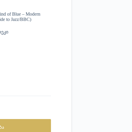
nd of Blue – Modern
ide to Jazz/BBC)
რეკი
ბა