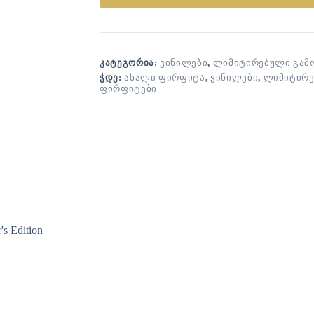
ᲙᲐᲢᲔᲒᲝᲠᲘᲐ:
ᲕᲘᲜᲘᲚᲔᲑᲘ
,
ᲚᲘᲛᲘᲢᲘᲠᲔᲑᲣᲚᲘ ᲒᲐᲛ
ᲭᲓᲔ:
ᲐᲮᲐᲚᲘ ᲤᲘᲠᲤᲘᲢᲐ
,
ᲕᲘᲜᲘᲚᲔᲑᲘ
,
ᲚᲘᲛᲘᲢᲘᲠ
ᲤᲘᲠᲤᲘᲢᲔᲑᲘ