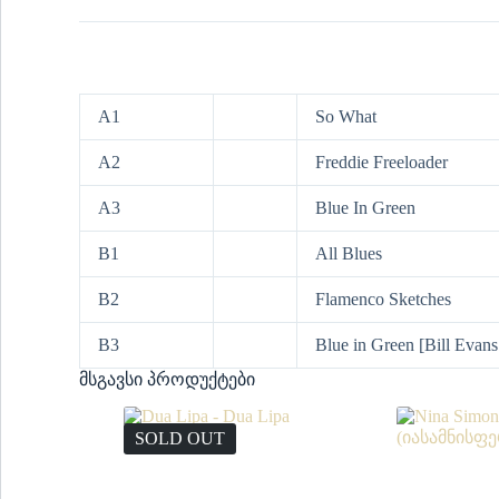
A1
So What
A2
Freddie Freeloader
A3
Blue In Green
B1
All Blues
B2
Flamenco Sketches
B3
Blue in Green [Bill Evans
მსგავსი პროდუქტები
SOLD OUT