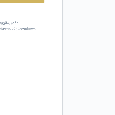
ᲝᲪᲔᲛᲐ
,
ᲯᲐᲖᲘ
ᲔᲑᲣᲚᲘ
,
ᲡᲐᲙᲝᲚᲔᲥᲪᲘᲝ
,