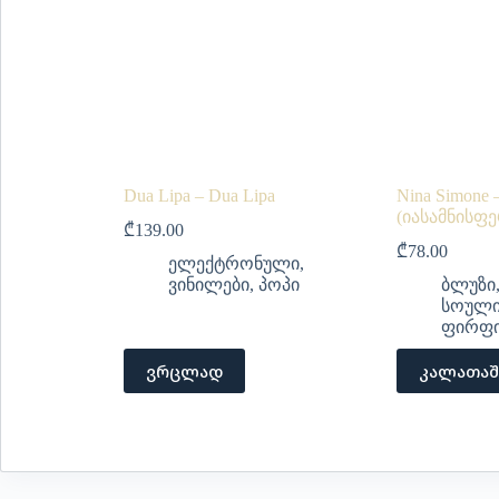
Dua Lipa – Dua Lipa
Nina Simone –
(იასამნისფ
₾
139.00
₾
78.00
ელექტრონული
,
ვინილები
,
პოპი
ბლუზი
სოულ
ფირფი
ვრცლად
კალათაშ