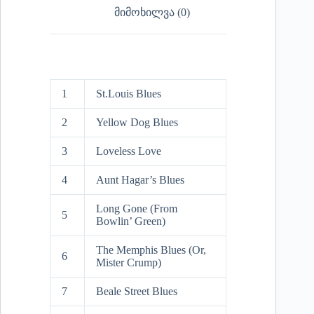
მიმოხილვა (0)
1
St.Louis Blues
2
Yellow Dog Blues
3
Loveless Love
4
Aunt Hagar’s Blues
Long Gone (From
5
Bowlin’ Green)
The Memphis Blues (Or,
6
Mister Crump)
7
Beale Street Blues