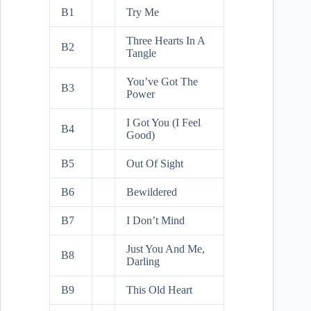
B1
Try Me
Three Hearts In A
B2
Tangle
You’ve Got The
B3
Power
I Got You (I Feel
B4
Good)
B5
Out Of Sight
B6
Bewildered
B7
I Don’t Mind
Just You And Me,
B8
Darling
B9
This Old Heart