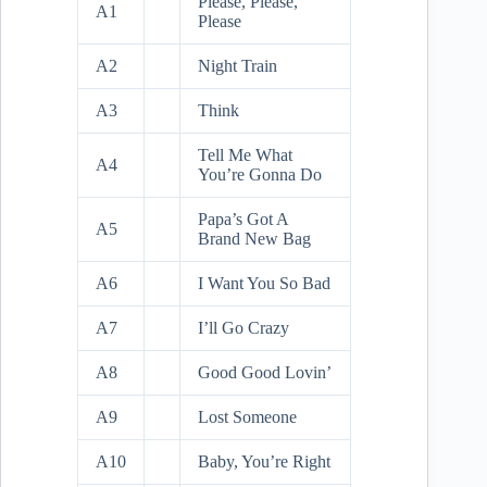
Please, Please,
A1
Please
A2
Night Train
A3
Think
Tell Me What
A4
You’re Gonna Do
Papa’s Got A
A5
Brand New Bag
A6
I Want You So Bad
A7
I’ll Go Crazy
A8
Good Good Lovin’
A9
Lost Someone
A10
Baby, You’re Right