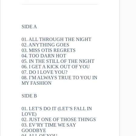
SIDE A
01. ALL THROUGH THE NIGHT
02. ANYTHING GOES
03. MISS OTIS REGRETS
04. TOO DARN HOT
05. IN THE STILL OF THE NIGHT
06. I GET A KICK OUT OF YOU
07. DO I LOVE YOU?
08. I’M ALWAYS TRUE TO YOU IN
MY FASHION
SIDE B
01. LET’S DO IT (LET’S FALL IN
LOVE)
02. JUST ONE OF THOSE THINGS
03. EV’RY TIME WE SAY
GOODBYE
04. ALL OF YOU