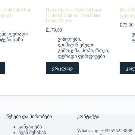
Little Girl Blue
Harry Styles – Harry’s House
Dave Br
(Limited Edition – Sea Glass
ილიl)
(ყვით
Green Vinyl)
₾
73.00
₾
179.00
ები
,
ფერადი
ვ
ვინილები
,
ტები
,
ჯაზი
ფ
ლიმიტირებული
გამოცემა
,
პოპი
,
როკი
,
ფერადი ფირფიტები
ვრცლად
კალ
წესები და პირობები
კონტაქტი
განვადება
What's app: +995555223888
ჩვენ შესახებ