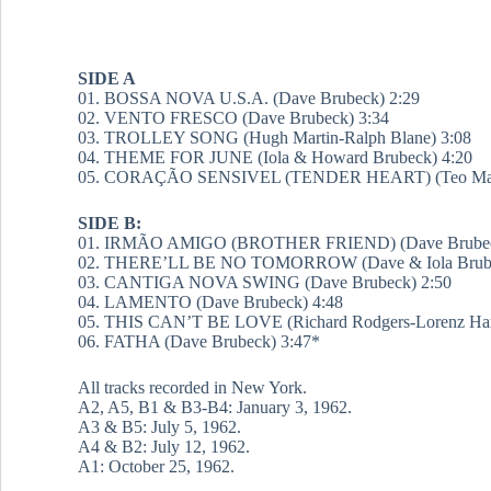
SIDE A
01. BOSSA NOVA U.S.A. (Dave Brubeck) 2:29
02. VENTO FRESCO (Dave Brubeck) 3:34
03. TROLLEY SONG (Hugh Martin-Ralph Blane) 3:08
04. THEME FOR JUNE (Iola & Howard Brubeck) 4:20
05. CORAÇÃO SENSIVEL (TENDER HEART) (Teo Mace
SIDE B:
01. IRMÃO AMIGO (BROTHER FRIEND) (Dave Brubec
02. THERE’LL BE NO TOMORROW (Dave & Iola Brube
03. CANTIGA NOVA SWING (Dave Brubeck) 2:50
04. LAMENTO (Dave Brubeck) 4:48
05. THIS CAN’T BE LOVE (Richard Rodgers-Lorenz Har
06. FATHA (Dave Brubeck) 3:47*
All tracks recorded in New York.
A2, A5, B1 & B3-B4: January 3, 1962.
A3 & B5: July 5, 1962.
A4 & B2: July 12, 1962.
A1: October 25, 1962.