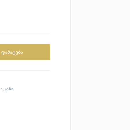
 დამატება
ᲑᲘ
,
ᲯᲐᲖᲘ