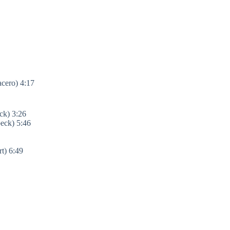
ro) 4:17
k) 3:26
ck) 5:46
t) 6:49