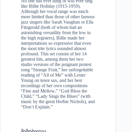
No one has ever sung or will ever sing
like Billie Holiday (1915-1959).
Although her vocal range was much
more limited than those of other famous
jazz singers like Sarah Vaughan or Ella
Fitzgerald (both of whom had an
astonishing versatility from the low to
the high registers), Billie made her
interpretations so expressive that even
the most trite lyrics sounded almost
profound. This set consist of her 14
greatest hits, among them her two
studio versions of the poignant protest
song “Strange Fruit,” her unforgettable
reading of “All of Me” with Lester
Young on tenor sax, and her best
recordings of her own compositions
“Fine and Mellow,” “God Bless the
Child,” “Lady Sings the Blues” (with
music by the great Herbie Nichols), and
“Don’t Explain.”
მიმოხილვა