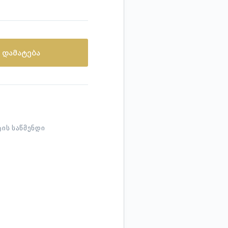
 დამატება
ᲘᲡ ᲡᲐᲬᲛᲔᲜᲓᲘ