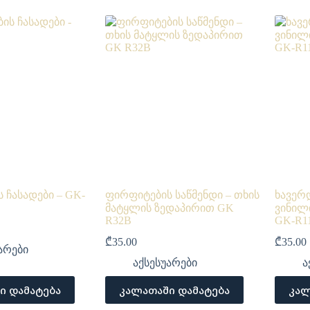
 ჩასადები – GK-
ფირფიტების საწმენდი – თხის
ხავერ
მატყლის ზედაპირით GK
ვინილ
R32B
GK-R1
₾
35.00
₾
35.00
არები
აქსესუარები
ა
ი დამატება
კალათაში დამატება
კალ