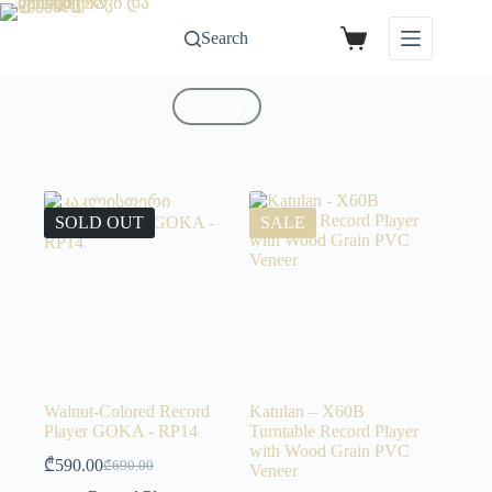
Search
Contact
SOLD OUT
SALE
Walnut-Colored Record
Katulan – X60B
Player GOKA - RP14
Turntable Record Player
with Wood Grain PVC
₾
590.00
₾
690.00
Veneer