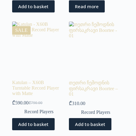
Add to basket
Read more
SALE
Katulan – X60B
თეთრი ჩემოდნის
Turntable Record Player
ფირსაკრავი Boortee –
with Matte
01
₾
590.00
₾
790.00
₾
310.00
Record Players
Record Players
Add to basket
Add to basket