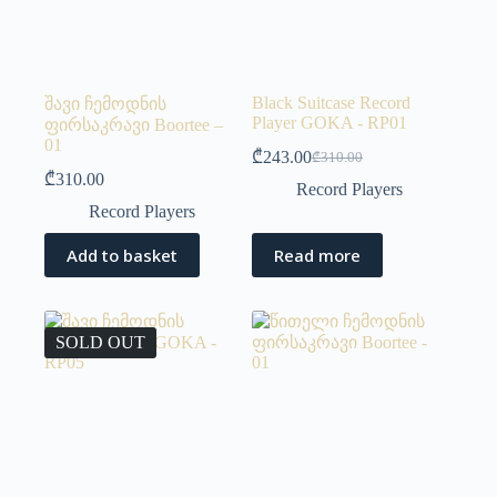
Black Suitcase Record
შავი ჩემოდნის
Player GOKA - RP01
ფირსაკრავი Boortee –
01
₾
243.00
₾
310.00
₾
310.00
Record Players
Record Players
Add to basket
Read more
SOLD OUT